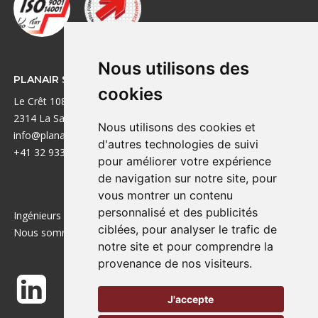
Nous utilisons des
PLANAIR SA
LIENS UTILES
cookies
Le Crêt 108A
Réalisations
2314 La Sagne
Bureaux
Nous utilisons des cookies et
info@planair.ch
A propos
d'autres technologies de suivi
+41 32 933 88 40
Emplois
pour améliorer votre expérience
Contact
de navigation sur notre site, pour
vous montrer un contenu
personnalisé et des publicités
Ingénieurs de la transition énergétique depuis 1985.
ciblées, pour analyser le trafic de
Nous sommes aussi actifs en France !
notre site et pour comprendre la
provenance de nos visiteurs.
J'accepte