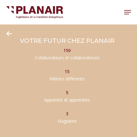
Skip
to
Menu
main
Close
content
Menu
VOTRE FUTUR CHEZ PLANAIR
150
Collaborateurs et collaboratrices
15
Métiers différents
5
Apprentis et apprenties
3
Stagiaires