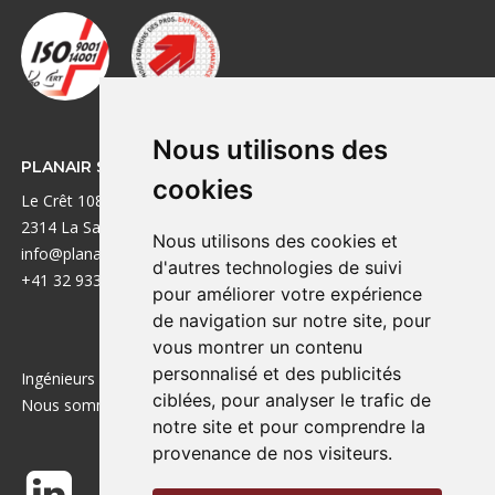
Nous utilisons des
PLANAIR SA
LIENS UTILES
cookies
Le Crêt 108A
Réalisations
2314 La Sagne
Bureaux
Nous utilisons des cookies et
info@planair.ch
A propos
d'autres technologies de suivi
+41 32 933 88 40
Emplois
pour améliorer votre expérience
Contact
de navigation sur notre site, pour
vous montrer un contenu
personnalisé et des publicités
Ingénieurs de la transition énergétique depuis 1985.
ciblées, pour analyser le trafic de
Nous sommes aussi actifs en France !
notre site et pour comprendre la
provenance de nos visiteurs.