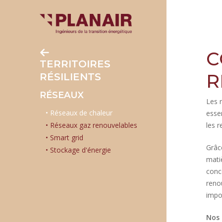
Skip
to
main
content
C
TERRITOIRES
R
RÉSILIENTS
RÉSEAUX
Les 
Réseaux de chaleur
esse
Réseaux gaz renouvelables
les 
Smart grid
Grâc
Stockage d'énergie
mati
conc
reno
impor
Nos 