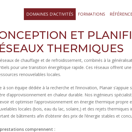
DOMAINES D’ACTIVITÉS
FORMATIONS
RÉFÉRENC
ONCEPTION ET PLANIF
ÉSEAUX THERMIQUES
réseaux de chauffage et de refroidissement, combinés à la généralisati
ntiels pour une transition énergétique rapide. Ces réseaux offrent une
ressources renouvelables locales.
e à son équipe dédiée à la recherche et l’innovation, Planair s’appuie
ère d’approvisionnement en chaleur durable. Nos ingénieurs spéciali
evoir et optimiser l’approvisionnement en énergie thermique propre e
uvelables locales (bois, eau du lac, solaire,) et des rejets thermique
tant de bâtiments afin d’obtenir des prix de l’énergie stables et concu
prestations comprennent :