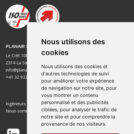
Nous utilisons des
PLANAIR SA
LIENS UTILES
cookies
Le Crêt 108A
Réalisations
2314 La Sagne
Bureaux
Nous utilisons des cookies et
info@planair.ch
A propos
d'autres technologies de suivi
+41 32 933 88 40
Emplois
pour améliorer votre expérience
Contact
de navigation sur notre site, pour
vous montrer un contenu
personnalisé et des publicités
Ingénieurs de la transition énergétique depuis 1985.
ciblées, pour analyser le trafic de
Nous sommes aussi actifs en France !
notre site et pour comprendre la
provenance de nos visiteurs.